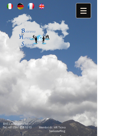
BHS Cadenazzo (TI)
Tel:
+41 (0)91 858 10 10
M
embri di: HR Ticino
Swissstaffing